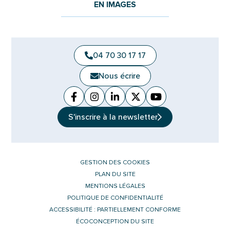
EN IMAGES
04 70 30 17 17
Nous écrire
Facebook
(ouverture dans un nouvel onglet)
Instagram
(ouverture dans un nouvel ongle
Linkedin
(ouverture dans un nouvel 
X (Twitter)
(ouverture dans un no
YouTube
(ouverture dans u
S'inscrire à la
newsletter
GESTION DES COOKIES
PLAN DU SITE
MENTIONS LÉGALES
POLITIQUE DE CONFIDENTIALITÉ
ACCESSIBILITÉ : PARTIELLEMENT CONFORME
ÉCOCONCEPTION DU SITE