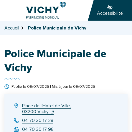
Gestion des traceurs
Aller
Aller
Aller
à
au
au
Accessibilité
la
contenu
pied
navigation
de
Accueil
Police Municipale de Vichy
page
Police Municipale de
Vichy
Publié le
09/07/2025
| Mis à jour le
09/07/2025
INFOS UTILES
Place de l'Hotel de Ville,
(ouverture dans un nouvel onglet)
(ouverture dans un nouvel onglet)
03200 Vichy
04 70 30 17 28
04 70 30 17 98