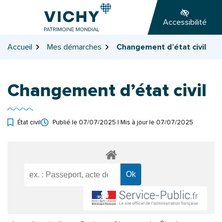
Gestion des traceurs
Aller
Aller
Aller
à
au
au
Accessibilité
la
contenu
pied
navigation
de
Accueil
Mes démarches
Changement d’état civil
page
Changement d’état civil
État civil
Publié le
07/07/2025
| Mis à jour le
07/07/2025