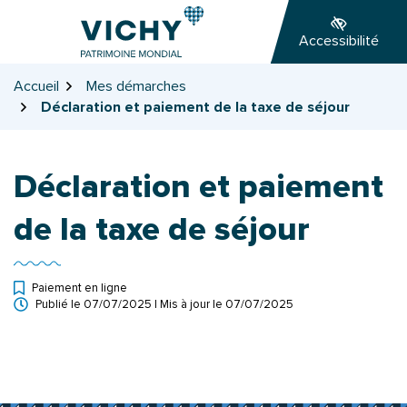
Gestion des traceurs
Aller
Aller
Aller
à
au
au
Accessibilité
la
contenu
pied
navigation
de
Accueil
Mes démarches
page
Déclaration et paiement de la taxe de séjour
Déclaration et paiement
de la taxe de séjour
Paiement en ligne
Publié le
07/07/2025
| Mis à jour le
07/07/2025