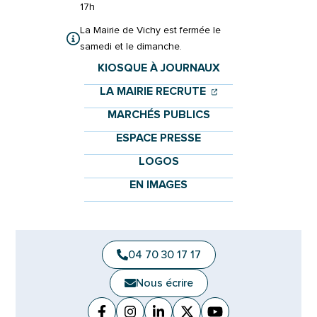
17h
La Mairie de Vichy est fermée le
samedi et le dimanche.
KIOSQUE À JOURNAUX
(OUVERTURE DANS 
(OUVERTURE DAN
LA MAIRIE RECRUTE
MARCHÉS PUBLICS
ESPACE PRESSE
LOGOS
EN IMAGES
04 70 30 17 17
Nous écrire