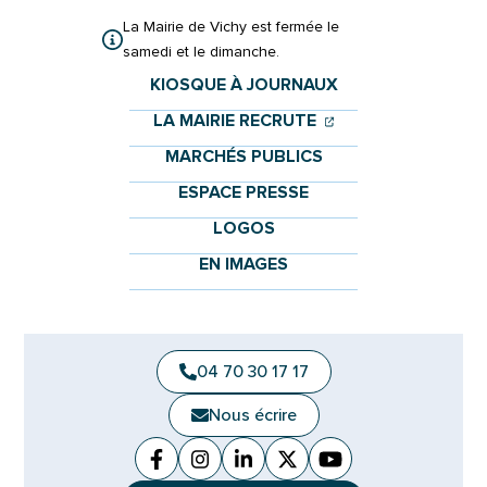
La Mairie de Vichy est fermée le
samedi et le dimanche.
KIOSQUE À JOURNAUX
(OUVERTURE DANS 
(OUVERTURE DAN
LA MAIRIE RECRUTE
MARCHÉS PUBLICS
ESPACE PRESSE
LOGOS
EN IMAGES
04 70 30 17 17
Nous écrire
Facebook
(ouverture dans un nouvel onglet)
Instagram
(ouverture dans un nouvel ongle
Linkedin
(ouverture dans un nouvel 
X (Twitter)
(ouverture dans un no
YouTube
(ouverture dans u