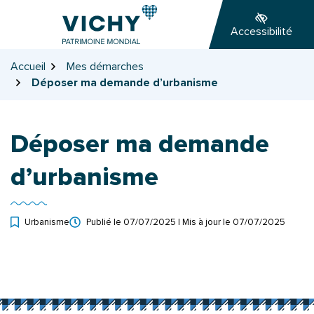
Gestion des traceurs
Aller
Aller
Aller
à
au
au
Accessibilité
la
contenu
pied
navigation
de
Accueil
Mes démarches
page
Déposer ma demande d’urbanisme
Déposer ma demande
d’urbanisme
Urbanisme
Publié le
07/07/2025
| Mis à jour le
07/07/2025