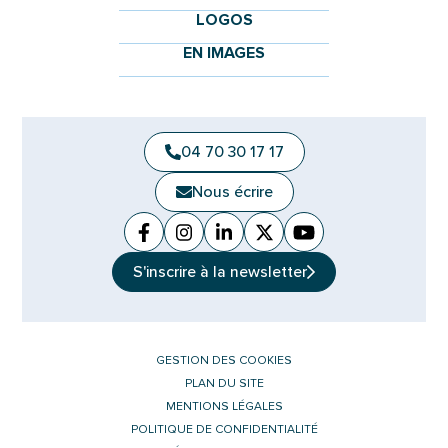
LOGOS
EN IMAGES
04 70 30 17 17
Nous écrire
Facebook
(ouverture dans un nouvel onglet)
Instagram
(ouverture dans un nouvel ongle
Linkedin
(ouverture dans un nouvel 
X (Twitter)
(ouverture dans un no
YouTube
(ouverture dans u
S'inscrire à la
newsletter
GESTION DES COOKIES
PLAN DU SITE
MENTIONS LÉGALES
POLITIQUE DE CONFIDENTIALITÉ