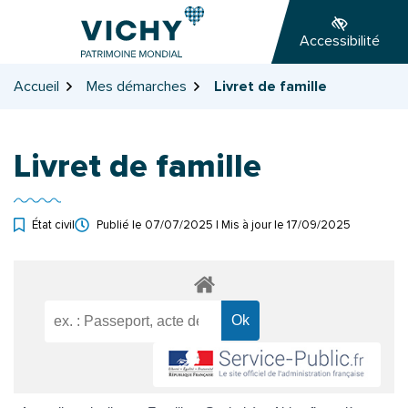
Gestion des traceurs
Aller
Aller
Aller
à
au
au
Accessibilité
la
contenu
pied
navigation
de
Accueil
Mes démarches
Livret de famille
page
Livret de famille
État civil
Publié le
07/07/2025
| Mis à jour le
17/09/2025