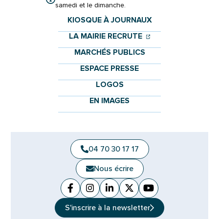
samedi et le dimanche.
KIOSQUE À JOURNAUX
(OUVERTURE DANS 
(OUVERTURE DAN
LA MAIRIE RECRUTE
MARCHÉS PUBLICS
ESPACE PRESSE
LOGOS
EN IMAGES
04 70 30 17 17
Nous écrire
Facebook
(ouverture dans un nouvel onglet)
Instagram
(ouverture dans un nouvel ongle
Linkedin
(ouverture dans un nouvel 
X (Twitter)
(ouverture dans un no
YouTube
(ouverture dans u
S'inscrire à la
newsletter