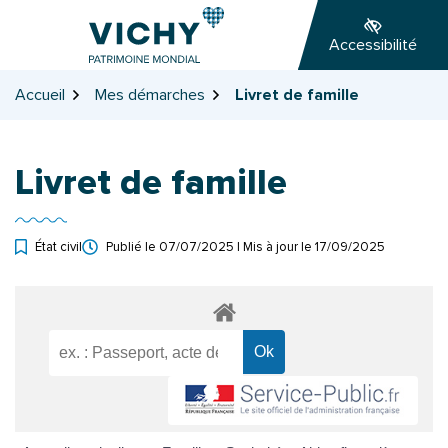
Gestion des traceurs
Aller
Aller
Aller
à
au
au
Accessibilité
la
contenu
pied
navigation
de
Accueil
Mes démarches
Livret de famille
page
Livret de famille
État civil
Publié le
07/07/2025
| Mis à jour le
17/09/2025