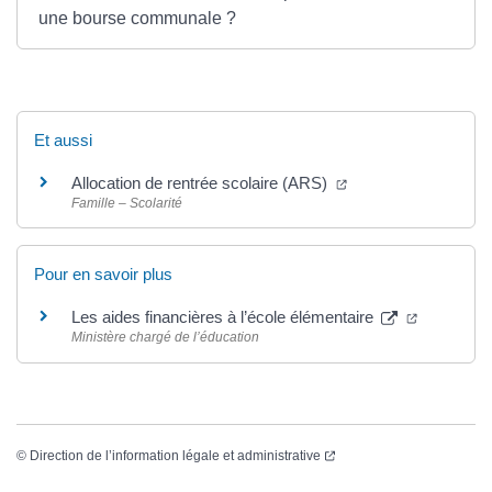
une bourse communale ?
Et aussi
(ouverture dans un n
Allocation de rentrée scolaire (ARS)
Famille – Scolarité
Pour en savoir plus
(ouverture
Les aides financières à l’école élémentaire
Ministère chargé de l’éducation
(ouverture dans un nouvel
©
Direction de l’information légale et administrative