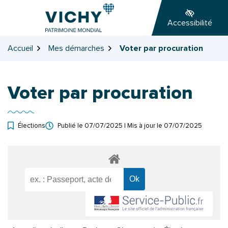
Gestion des traceurs
Aller
Aller
Aller
à
au
au
Accessibilité
la
contenu
pied
navigation
de
Accueil
Mes démarches
Voter par procuration
page
Voter par procuration
Élections
Publié le
07/07/2025
| Mis à jour le
07/07/2025