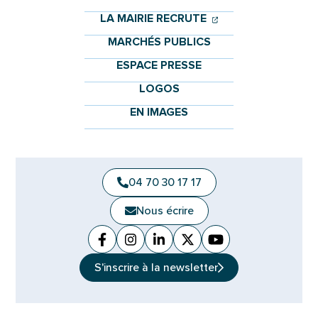
(OUVERTURE DANS 
(OUVERTURE DAN
LA MAIRIE RECRUTE
MARCHÉS PUBLICS
ESPACE PRESSE
LOGOS
EN IMAGES
04 70 30 17 17
Nous écrire
Facebook
(ouverture dans un nouvel onglet)
Instagram
(ouverture dans un nouvel ongle
Linkedin
(ouverture dans un nouvel 
X (Twitter)
(ouverture dans un no
YouTube
(ouverture dans u
S'inscrire à la
newsletter