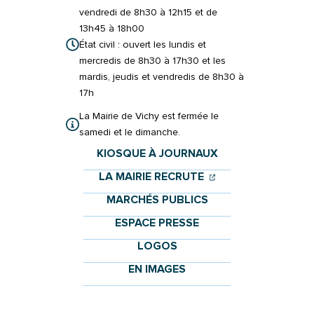
vendredi de 8h30 à 12h15 et de
13h45 à 18h00
État civil : ouvert les lundis et
mercredis de 8h30 à 17h30 et les
mardis, jeudis et vendredis de 8h30 à
17h
La Mairie de Vichy est fermée le
samedi et le dimanche.
KIOSQUE À JOURNAUX
(OUVERTURE DANS 
(OUVERTURE DAN
LA MAIRIE RECRUTE
MARCHÉS PUBLICS
ESPACE PRESSE
LOGOS
EN IMAGES