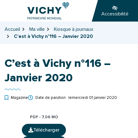
Gestion des traceurs
Aller
Aller
Aller
à
au
au
Accessibilité
la
contenu
pied
navigation
de
Accueil
Ma ville
Kiosque à journaux
page
C’est à Vichy n°116 – Janvier 2020
C’est à Vichy n°116 –
Janvier 2020
Magazine
Date de parution : le
mercredi 01 janvier 2020
PDF - 7,06 MO
Télécharger
(ouverture dans un nouvel onglet)