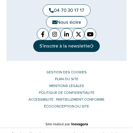
04 70 30 17 17
Nous écrire
Facebook
(ouverture dans un nouvel onglet)
Instagram
(ouverture dans un nouvel ongle
Linkedin
(ouverture dans un nouvel 
X (Twitter)
(ouverture dans un no
YouTube
(ouverture dans u
S'inscrire à la
newsletter
GESTION DES COOKIES
PLAN DU SITE
MENTIONS LÉGALES
POLITIQUE DE CONFIDENTIALITÉ
ACCESSIBILITÉ : PARTIELLEMENT CONFORME
ÉCOCONCEPTION DU SITE
Inovagora (ouverture dans un nouvel 
Site réalisé par