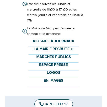
État civil : ouvert les lundis et
mercredis de 8h30 à 17h30 et les
mardis, jeudis et vendredis de 8h30 à
17h
La Mairie de Vichy est fermée le
samedi et le dimanche.
KIOSQUE À JOURNAUX
(OUVERTURE DANS 
(OUVERTURE DAN
LA MAIRIE RECRUTE
MARCHÉS PUBLICS
ESPACE PRESSE
LOGOS
EN IMAGES
04 70 30 17 17