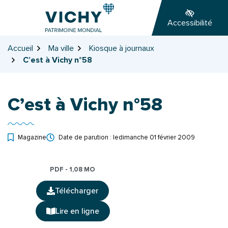
Gestion des traceurs
Aller
Aller
Aller
à
au
au
Accessibilité
la
contenu
pied
navigation
de
Accueil
Ma ville
Kiosque à journaux
page
C’est à Vichy n°58
C’est à Vichy n°58
Magazine
Date de parution : le
dimanche 01 février 2009
PDF - 1,08 MO
Télécharger
(ouverture dans un nouvel onglet)
Lire en ligne