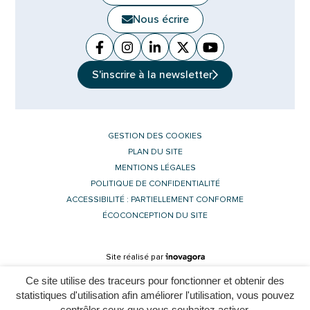
Nous écrire
Facebook
(ouverture dans un nouvel onglet)
Instagram
(ouverture dans un nouvel ongle
Linkedin
(ouverture dans un nouvel 
X (Twitter)
(ouverture dans un no
YouTube
(ouverture dans u
S'inscrire à la
newsletter
GESTION DES COOKIES
PLAN DU SITE
MENTIONS LÉGALES
POLITIQUE DE CONFIDENTIALITÉ
ACCESSIBILITÉ : PARTIELLEMENT CONFORME
ÉCOCONCEPTION DU SITE
Inovagora (ouverture dans un nouvel 
Site réalisé par
Ce site utilise des traceurs pour fonctionner et obtenir des
statistiques d'utilisation afin améliorer l'utilisation, vous pouvez
contrôler ceux que vous souhaitez activer.