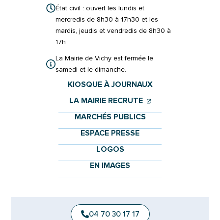
État civil : ouvert les lundis et
mercredis de 8h30 à 17h30 et les
mardis, jeudis et vendredis de 8h30 à
17h
La Mairie de Vichy est fermée le
samedi et le dimanche.
KIOSQUE À JOURNAUX
(OUVERTURE DANS 
(OUVERTURE DAN
LA MAIRIE RECRUTE
MARCHÉS PUBLICS
ESPACE PRESSE
LOGOS
EN IMAGES
04 70 30 17 17