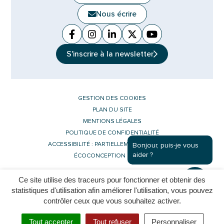
Nous écrire
Facebook
(ouverture dans un nouvel onglet)
Instagram
(ouverture dans un nouvel ongle
Linkedin
(ouverture dans un nouvel 
X (Twitter)
(ouverture dans un no
YouTube
(ouverture dans u
S'inscrire à la
newsletter
GESTION DES COOKIES
PLAN DU SITE
MENTIONS LÉGALES
POLITIQUE DE CONFIDENTIALITÉ
ACCESSIBILITÉ : PARTIELLEMENT CONFORME
Bonjour, puis-je vous
aider ?
ÉCOCONCEPTION DU SITE
Ce site utilise des traceurs pour fonctionner et obtenir des
Inovagora (ouverture dans un nouvel 
Site réalisé par
statistiques d'utilisation afin améliorer l'utilisation, vous pouvez
contrôler ceux que vous souhaitez activer.
Tout accepter
Tout refuser
Personnaliser