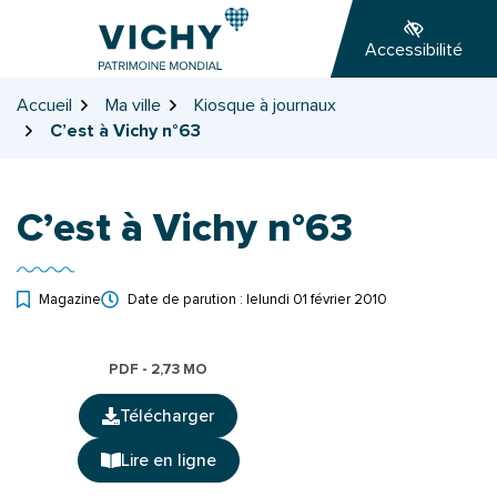
Gestion des traceurs
Aller
Aller
Aller
à
au
au
Accessibilité
la
contenu
pied
navigation
de
Accueil
Ma ville
Kiosque à journaux
page
C’est à Vichy n°63
C’est à Vichy n°63
Magazine
Date de parution : le
lundi 01 février 2010
PDF - 2,73 MO
Télécharger
(ouverture dans un nouvel onglet)
Lire en ligne