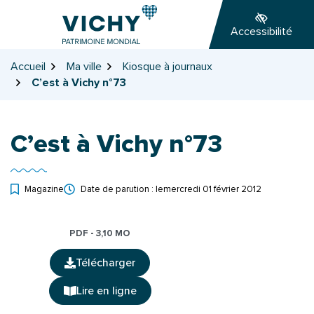
Gestion des traceurs
Aller
Aller
Aller
à
au
au
Accessibilité
la
contenu
pied
navigation
de
Accueil
Ma ville
Kiosque à journaux
page
C’est à Vichy n°73
C’est à Vichy n°73
Magazine
Date de parution : le
mercredi 01 février 2012
PDF - 3,10 MO
Télécharger
(ouverture dans un nouvel onglet)
Lire en ligne