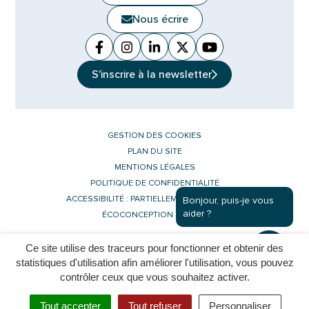
Nous écrire
Facebook
(ouverture dans un nouvel onglet)
Instagram
(ouverture dans un nouvel ongle
Linkedin
(ouverture dans un nouvel 
X (Twitter)
(ouverture dans un no
YouTube
(ouverture dans u
S'inscrire à la
newsletter
GESTION DES COOKIES
PLAN DU SITE
MENTIONS LÉGALES
POLITIQUE DE CONFIDENTIALITÉ
ACCESSIBILITÉ : PARTIELLEMENT CONFORME
Bonjour, puis-je vous
aider ?
ÉCOCONCEPTION DU SITE
Ce site utilise des traceurs pour fonctionner et obtenir des
Inovagora (ouverture dans un nouvel 
Site réalisé par
statistiques d'utilisation afin améliorer l'utilisation, vous pouvez
contrôler ceux que vous souhaitez activer.
Tout accepter
Tout refuser
Personnaliser