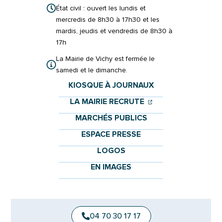
État civil : ouvert les lundis et
mercredis de 8h30 à 17h30 et les
mardis, jeudis et vendredis de 8h30 à
17h
La Mairie de Vichy est fermée le
samedi et le dimanche.
KIOSQUE À JOURNAUX
(OUVERTURE DANS 
(OUVERTURE DAN
LA MAIRIE RECRUTE
MARCHÉS PUBLICS
ESPACE PRESSE
LOGOS
EN IMAGES
04 70 30 17 17