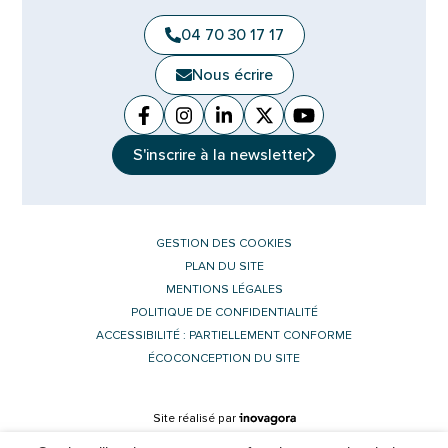
04 70 30 17 17
Nous écrire
Facebook
(ouverture dans un nouvel onglet)
Instagram
(ouverture dans un nouvel ongle
Linkedin
(ouverture dans un nouvel 
X (Twitter)
(ouverture dans un no
YouTube
(ouverture dans u
S'inscrire à la
newsletter
GESTION DES COOKIES
PLAN DU SITE
MENTIONS LÉGALES
POLITIQUE DE CONFIDENTIALITÉ
ACCESSIBILITÉ : PARTIELLEMENT CONFORME
ÉCOCONCEPTION DU SITE
Inovagora (ouverture dans un nouvel 
Site réalisé par