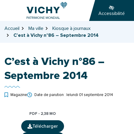
Gestion des traceurs
Aller
Aller
Aller
à
au
au
Accessibilité
la
contenu
pied
navigation
de
Accueil
Ma ville
Kiosque à journaux
page
C’est à Vichy n°86 – Septembre 2014
C’est à Vichy n°86 –
Septembre 2014
Magazine
Date de parution : le
lundi 01 septembre 2014
PDF - 2,38 MO
Télécharger
(ouverture dans un nouvel onglet)