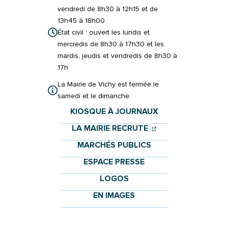
vendredi de 8h30 à 12h15 et de
13h45 à 18h00
État civil : ouvert les lundis et
mercredis de 8h30 à 17h30 et les
mardis, jeudis et vendredis de 8h30 à
17h
La Mairie de Vichy est fermée le
samedi et le dimanche.
KIOSQUE À JOURNAUX
(OUVERTURE DANS 
(OUVERTURE DAN
LA MAIRIE RECRUTE
MARCHÉS PUBLICS
ESPACE PRESSE
LOGOS
EN IMAGES