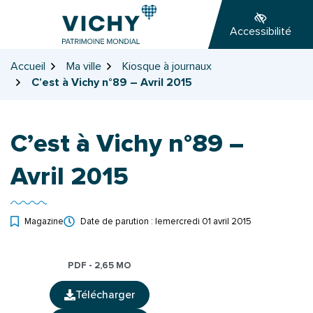
Gestion des traceurs
Aller
Aller
Aller
à
au
au
Accessibilité
la
contenu
pied
navigation
de
Accueil
Ma ville
Kiosque à journaux
page
C’est à Vichy n°89 – Avril 2015
C’est à Vichy n°89 –
Avril 2015
Magazine
Date de parution : le
mercredi 01 avril 2015
PDF - 2,65 MO
Télécharger
(ouverture dans un nouvel onglet)