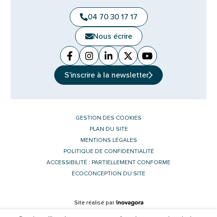
04 70 30 17 17
Nous écrire
Facebook
(ouverture dans un nouvel onglet)
Instagram
(ouverture dans un nouvel ongle
Linkedin
(ouverture dans un nouvel 
X (Twitter)
(ouverture dans un no
YouTube
(ouverture dans u
S'inscrire à la
newsletter
GESTION DES COOKIES
PLAN DU SITE
MENTIONS LÉGALES
POLITIQUE DE CONFIDENTIALITÉ
ACCESSIBILITÉ : PARTIELLEMENT CONFORME
ÉCOCONCEPTION DU SITE
Inovagora (ouverture dans un nouvel 
Site réalisé par