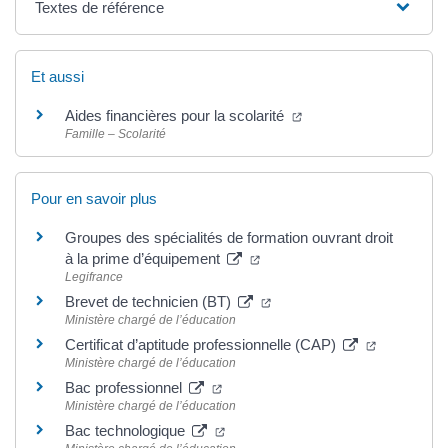
Textes de référence
Et aussi
(ouverture dans un nou
Aides financières pour la scolarité
Famille – Scolarité
Pour en savoir plus
Groupes des spécialités de formation ouvrant droit
(ouverture dans un nouvel on
à la prime d’équipement
Legifrance
(ouverture dans un nouvel 
Brevet de technicien (BT)
Ministère chargé de l’éducation
(ouverture 
Certificat d’aptitude professionnelle (CAP)
Ministère chargé de l’éducation
(ouverture dans un nouvel onglet)
Bac professionnel
Ministère chargé de l’éducation
(ouverture dans un nouvel onglet)
Bac technologique