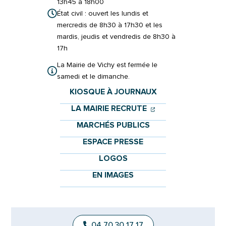
13h45 à 18h00
État civil : ouvert les lundis et
mercredis de 8h30 à 17h30 et les
mardis, jeudis et vendredis de 8h30 à
17h
La Mairie de Vichy est fermée le
samedi et le dimanche.
KIOSQUE À JOURNAUX
(OUVERTURE DANS 
(OUVERTURE DAN
LA MAIRIE RECRUTE
MARCHÉS PUBLICS
ESPACE PRESSE
LOGOS
EN IMAGES
04 70 30 17 17