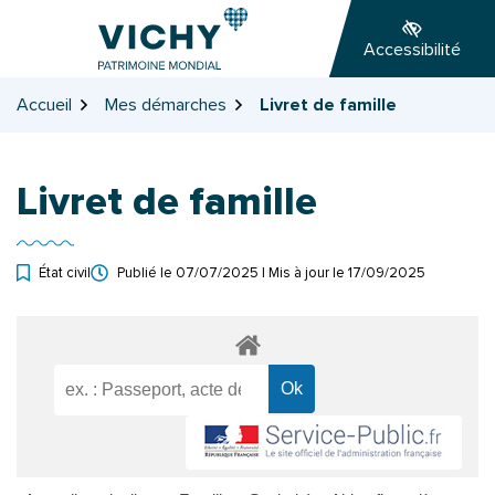
Gestion des traceurs
Aller
Aller
Aller
à
au
au
Accessibilité
la
contenu
pied
navigation
de
Accueil
Mes démarches
Livret de famille
page
Livret de famille
État civil
Publié le
07/07/2025
| Mis à jour le
17/09/2025