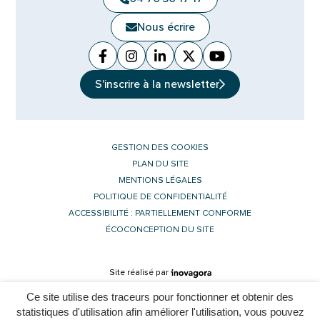
Nous écrire
Facebook
(ouverture dans un nouvel onglet)
Instagram
(ouverture dans un nouvel ongle
Linkedin
(ouverture dans un nouvel 
X (Twitter)
(ouverture dans un no
YouTube
(ouverture dans u
S'inscrire à la
newsletter
GESTION DES COOKIES
PLAN DU SITE
MENTIONS LÉGALES
POLITIQUE DE CONFIDENTIALITÉ
ACCESSIBILITÉ : PARTIELLEMENT CONFORME
ÉCOCONCEPTION DU SITE
Inovagora (ouverture dans un nouvel 
Site réalisé par
Ce site utilise des traceurs pour fonctionner et obtenir des
statistiques d'utilisation afin améliorer l'utilisation, vous pouvez